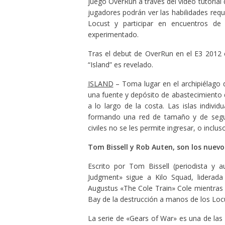
juego OverRun a través del video tutorial
jugadores podrán ver las habilidades re
Locust y participar en encuentros d
experimentado.
Tras el debut de OverRun en el E3 2012
“Island” es revelado.
ISLAND
– Toma lugar en el archipiélago d
una fuente y depósito de abastecimiento 
a lo largo de la costa. Las islas indivi
formando una red de tamaño y de segurid
civiles no se les permite ingresar, o inclus
Tom Bissell y Rob Auten, son los nuev
Escrito por Tom Bissell (periodista y a
Judgment» sigue a Kilo Squad, liderad
Augustus «The Cole Train» Cole mientras d
Bay de la destrucción a manos de los Loc
La serie de «Gears of War» es una de las 