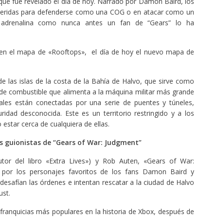
 que fue revelado el día de hoy. Narrado por Damon Baird, los
queridas para defenderse como una COG o en atacar como un
e adrenalina como nunca antes un fan de “Gears” lo ha
 en el mapa de «Rooftops», el día de hoy el nuevo mapa de
e las islas de la costa de la Bahía de Halvo, que sirve como
de combustible que alimenta a la máquina militar más grande
duales están conectadas por una serie de puentes y túneles,
ad desconocida. Este es un territorio restringido y a los
o estar cerca de cualquiera de ellas.
os guionistas de “Gears of War: Judgment”
utor del libro «Extra Lives») y Rob Auten, «Gears of War:
a por los personajes favoritos de los fans Damon Baird y
esafían las órdenes e intentan rescatar a la ciudad de Halvo
ust.
franquicias más populares en la historia de Xbox, después de