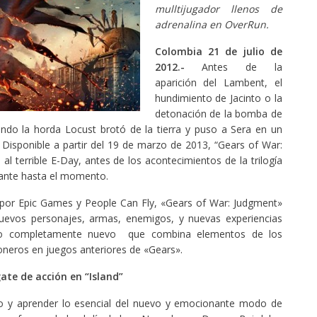
mulltijugador llenos de
adrenalina en OverRun.
Colombia 21
de julio de
2012.-
Antes de la
aparición del Lambent, el
hundimiento de Jacinto o la
detonación de la bomba de
do la horda Locust brotó de la tierra y puso a Sera en un
. Disponible a partir del 19 de marzo de 2013, “Gears of War:
al terrible E-Day, antes de los acontecimientos de la trilogía
iante hasta el momento.
 por Epic Games y People Can Fly, «Gears of War: Judgment»
evos personajes, armas, enemigos, y nuevas experiencias
o completamente nuevo que combina elementos de los
eros en juegos anteriores de «Gears».
te de acción en “Island”
o y aprender lo esencial del nuevo y emocionante modo de