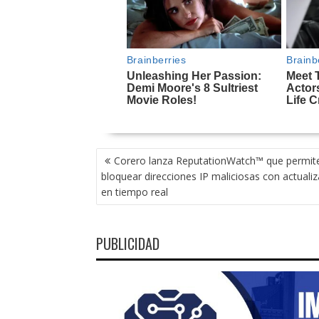
NAVEGACIÓN
Corero lanza ReputationWatch™ que permit
DE
bloquear direcciones IP maliciosas con actuali
ENTRADAS
en tiempo real
PUBLICIDAD