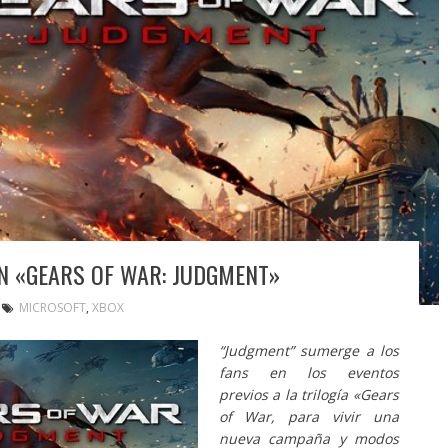
ON «GEARS OF WAR: JUDGMENT»
MICROSOFT
,
XBOX
“Judgment” sumerge a los
fans en los eventos
previos a la trilogía «Gears
of War, para vivir una
nueva campaña y modos