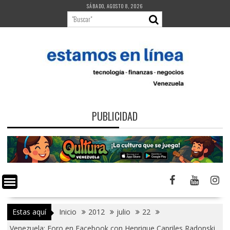
Saltar
SÁBADO, AGOSTO 8, 2026
al
contenido
PUBLICIDAD
Estas aquí
Inicio
2012
julio
22
Venezuela: Foro en Facebook con Henrique Capriles Radonski