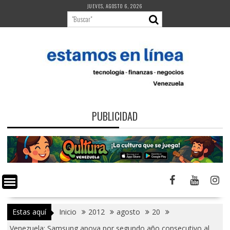
Saltar
JUEVES, AGOSTO 6, 2026
al
contenido
PUBLICIDAD
Estas aquí
Inicio
2012
agosto
20
Venezuela: Samsung apoya por segundo año consecutivo al