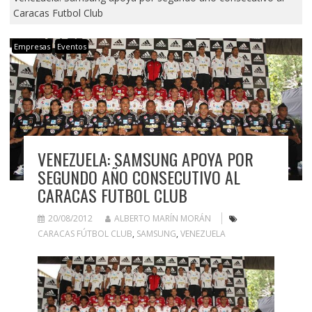
Caracas Futbol Club
Empresas
Eventos
VENEZUELA: SAMSUNG APOYA POR
SEGUNDO AÑO CONSECUTIVO AL
CARACAS FUTBOL CLUB
20/08/2012
ALBERTO MARÍN MORÁN
CARACAS FÚTBOL CLUB
,
SAMSUNG
,
VENEZUELA