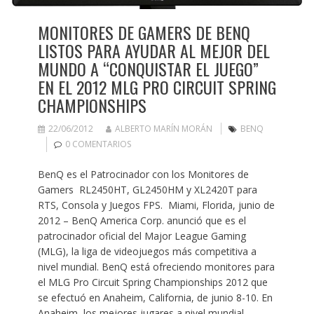
MONITORES DE GAMERS DE BENQ
LISTOS PARA AYUDAR AL MEJOR DEL
MUNDO A “CONQUISTAR EL JUEGO”
EN EL 2012 MLG PRO CIRCUIT SPRING
CHAMPIONSHIPS
22/06/2012
ALBERTO MARÍN MORÁN
BENQ
0 COMENTARIOS
BenQ es el Patrocinador con los Monitores de
Gamers RL2450HT, GL2450HM y XL2420T para
RTS, Consola y Juegos FPS. Miami, Florida, junio de
2012 – BenQ America Corp. anunció que es el
patrocinador oficial del Major League Gaming
(MLG), la liga de videojuegos más competitiva a
nivel mundial. BenQ está ofreciendo monitores para
el MLG Pro Circuit Spring Championships 2012 que
se efectuó en Anaheim, California, de junio 8-10. En
Anaheim, los mejores jugares a nivel mundial