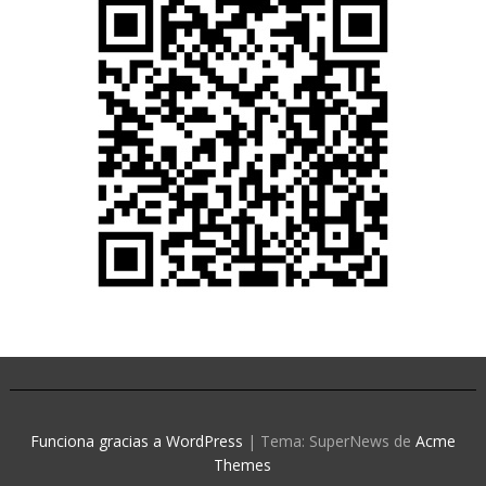
Funciona gracias a WordPress
|
Tema: SuperNews de
Acme
Themes