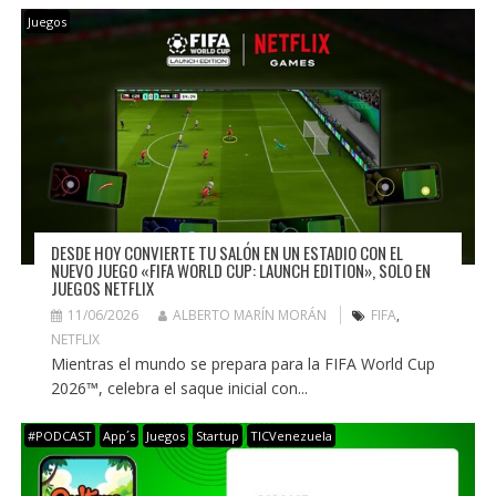
Juegos
DESDE HOY CONVIERTE TU SALÓN EN UN ESTADIO CON EL
NUEVO JUEGO «FIFA WORLD CUP: LAUNCH EDITION», SOLO EN
JUEGOS NETFLIX
11/06/2026
ALBERTO MARÍN MORÁN
FIFA
,
NETFLIX
Mientras el mundo se prepara para la FIFA World Cup
2026™, celebra el saque inicial con...
#PODCAST
App´s
Juegos
Startup
TICVenezuela