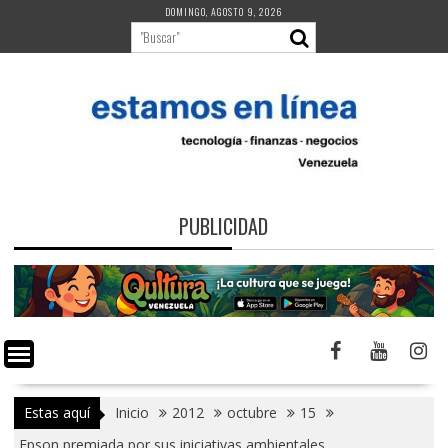
Saltar
DOMINGO, AGOSTO 9, 2026
al
contenido
PUBLICIDAD
Estas aquí
Inicio
2012
octubre
15
Epson premiada por sus iniciativas ambientales