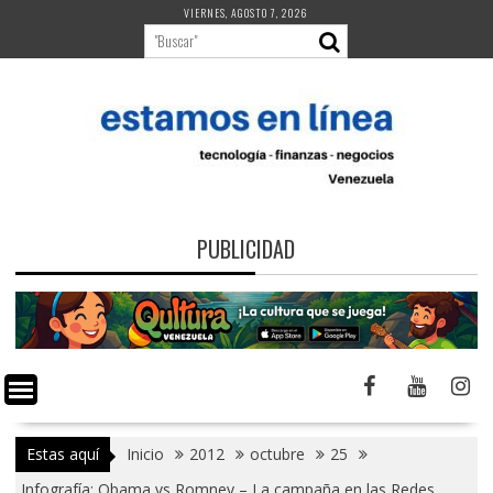
Saltar
VIERNES, AGOSTO 7, 2026
al
contenido
PUBLICIDAD
Estas aquí
Inicio
2012
octubre
25
Infografía: Obama vs Romney – La campaña en las Redes