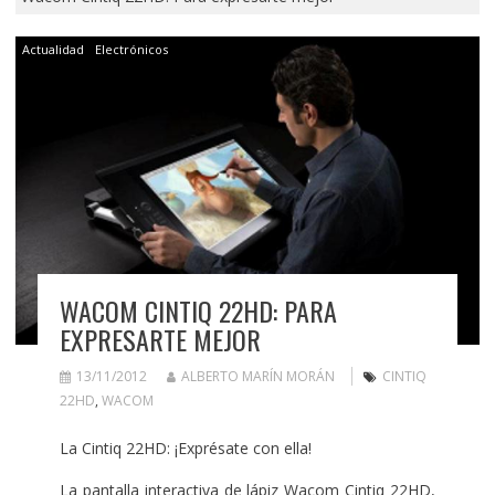
Actualidad
Electrónicos
WACOM CINTIQ 22HD: PARA
EXPRESARTE MEJOR
13/11/2012
ALBERTO MARÍN MORÁN
CINTIQ
22HD
,
WACOM
La Cintiq 22HD: ¡Exprésate con ella!
La pantalla interactiva de lápiz Wacom Cintiq 22HD,