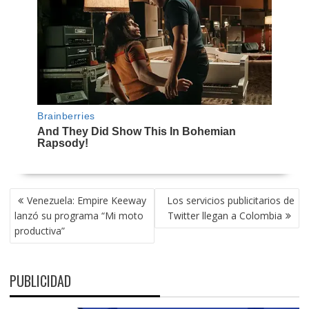
NAVEGACIÓN
Venezuela: Empire Keeway
Los servicios publicitarios de
DE
lanzó su programa “Mi moto
Twitter llegan a Colombia
ENTRADAS
productiva”
PUBLICIDAD