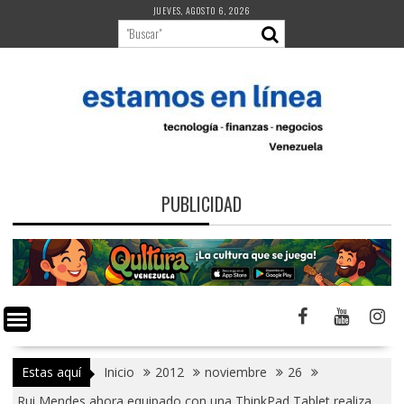
Saltar
JUEVES, AGOSTO 6, 2026
al
contenido
PUBLICIDAD
Estas aquí
Inicio
2012
noviembre
26
Rui Mendes ahora equipado con una ThinkPad Tablet realiza