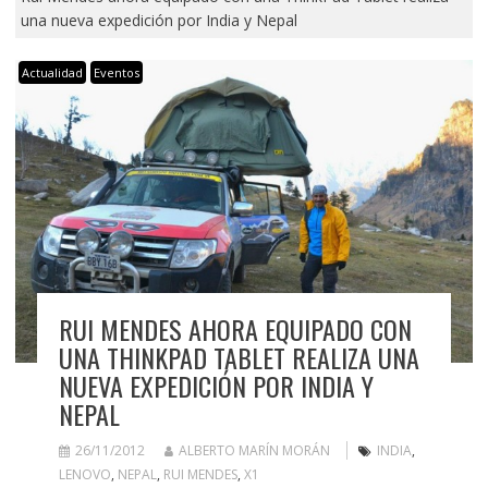
una nueva expedición por India y Nepal
Actualidad
Eventos
RUI MENDES AHORA EQUIPADO CON
UNA THINKPAD TABLET REALIZA UNA
NUEVA EXPEDICIÓN POR INDIA Y
NEPAL
26/11/2012
ALBERTO MARÍN MORÁN
INDIA
,
LENOVO
,
NEPAL
,
RUI MENDES
,
X1