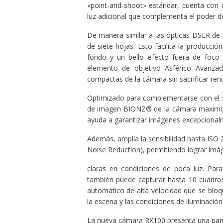
«point-and-shoot» estándar, cuenta con 
luz adicional que complementa el poder de
De manera similar a las ópticas DSLR de a
de siete hojas. Esto facilita la producc
fondo y un bello efecto fuera de foco 
elemento de objetivo Asférico Avanza
compactas de la cámara sin sacrificar ren
Optimizado para complementarse con el s
de imagen BIONZ® de la cámara maximiza 
ayuda a garantizar imágenes excepcionalm
Además, amplía la sensibilidad hasta ISO 
Noise Reduction), permitiendo lograr im
claras en condiciones de poca luz. Par
también puede capturar hasta 10 cuadros
automático de alta velocidad que se blo
la escena y las condiciones de iluminación
La nueva cámara RX100 presenta una panta