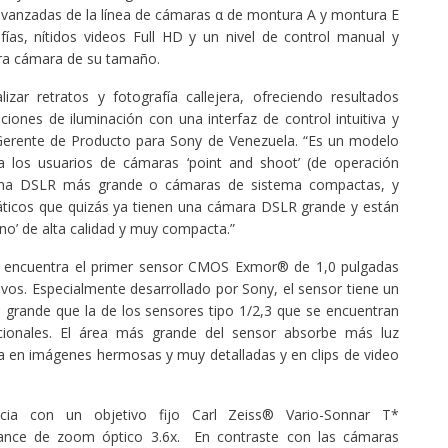
avanzadas de la línea de cámaras α de montura A y montura E
as, nítidos videos Full HD y un nivel de control manual y
tra cámara de su tamaño.
izar retratos y fotografía callejera, ofreciendo resultados
iones de iluminación con una interfaz de control intuitiva y
 Gerente de Producto para Sony de Venezuela. “Es un modelo
 los usuarios de cámaras ‘point and shoot’ (de operación
 una DSLR más grande o cámaras de sistema compactas, y
náticos que quizás ya tienen una cámara DSLR grande y están
o’ de alta calidad y muy compacta.”
e encuentra el primer sensor CMOS Exmor® de 1,0 pulgadas
vos. Especialmente desarrollado por Sony, el sensor tiene un
rande que la de los sensores tipo 1/2,3 que se encuentran
icionales. El área más grande del sensor absorbe más luz
ta en imágenes hermosas y muy detalladas y en clips de video
a con un objetivo fijo Carl Zeiss® Vario-Sonnar T*
ance de zoom óptico 3.6x. En contraste con las cámaras