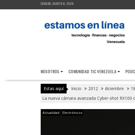
Saltar
SÁBADO, AGOSTO 8, 2026
al
contenido
NOSOTROS
COMUNIDAD TIC VENEZUELA
PODC
Estas aquí
Inicio
2012
diciembre
1
La nueva cámara avanzada Cyber-shot RX100 de
Actualidad
Electrónicos