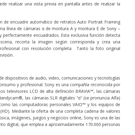
de realizar una vista previa en pantalla antes de realizar la
ón de encuadre automático de retratos Auto Portrait Framing
tima línea de cámaras α de montura A y montura E de Sony –
os y perfectamente encuadrados. Esta exclusiva función detecta
scena, recorta la imagen según corresponda y crea una
ofesional con resolución completa. Tanto la foto original
visión.
de dispositivos de audio, video, comunicaciones y tecnologías
consumo y profesional. Sony es una compañía reconocida por
los televisores LCD de alta definición BRAVIA™, las cámaras
Handycam®, las cámaras SLR digitales “α” (se pronuncia Alfa)
como las computadoras personales VAIO™ y los equipos de
n (HD). Mediante la oferta de una completa cadena de valores
sica, imágenes, juegos y negocios online, Sony es una de las
ento digital, que emplea a aproximadamente 170.000 personas