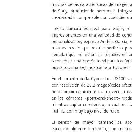
muchas de las características de imagen 
de Sony, produciendo hermosas fotografí
creatividad incomparable con cualquier o
«Esta cámara es ideal para viajar, real
impresionantes en una variedad de condic
personalizable», expresó Andrés García,
más avanzado que resulta perfecto para
sencilla) que no están interesados en
también es una opción ideal para los fa
buscando una segunda cámara ‘todo en un
En el corazón de la Cyber-shot RX100 s
con resolución de 20,2 megapíxeles efecti
área aproximadamente cuatro veces más g
en las cámaras «point-and-shoot» trad
mientras captura contenido, lo cual resul
Full HD con muy bajo nivel de ruido.
El sensor de mayor tamaño se asoci
excepcionalmente luminoso, con un alc