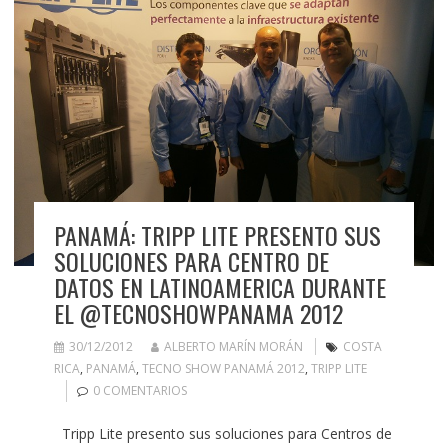
PANAMÁ: TRIPP LITE PRESENTO SUS
SOLUCIONES PARA CENTRO DE
DATOS EN LATINOAMERICA DURANTE
EL @TECNOSHOWPANAMA 2012
30/12/2012
ALBERTO MARÍN MORÁN
COSTA
RICA
,
PANAMÁ
,
TECNO SHOW PANAMÁ 2012
,
TRIPP LITE
0 COMENTARIOS
Tripp Lite presento sus soluciones para Centros de