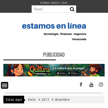
Saltar
VIERNES, AGOSTO 7, 2026
al
contenido
PUBLICIDAD
Estas aquí
Inicio
2012
diciembre