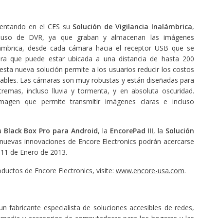
sentando en el CES su
Solución de Vigilancia Inalámbrica
,
 uso de DVR, ya que graban y almacenan las imágenes
lámbrica, desde cada cámara hacia el receptor USB que se
a que puede estar ubicada a una distancia de hasta 200
sta nueva solución permite a los usuarios reducir los costos
cables. Las cámaras son muy robustas y están diseñadas para
tremas, incluso lluvia y tormenta, y en absoluta oscuridad.
agen que permite transmitir imágenes claras e incluso
la
Black Box Pro para Android
, la
EncorePad III
, la
Solución
uevas innovaciones de Encore Electronics podrán acercarse
l 11 de Enero de 2013.
uctos de Encore Electronics, visite:
www.encore-usa.com
.
n fabricante especialista de soluciones accesibles de redes,