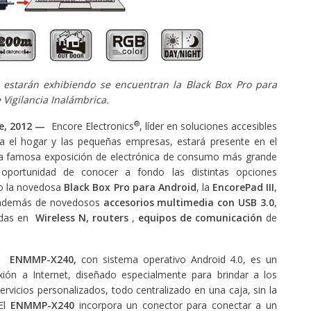
 estarán exhibiendo se encuentran la Black Box Pro para
e Vigilancia Inalámbrica.
®
re, 2012 —
Encore Electronics
, líder en soluciones accesibles
ra el hogar y las pequeñas empresas, estará presente en el
la famosa exposición de electrónica de consumo más grande
 oportunidad de conocer a fondo las distintas opciones
mo la novedosa
Black Box Pro para Android
, la
EncorePad III
,
 además de novedosos
accesorios multimedia con USB 3.0
,
das en
Wireless N,
routers
,
equipos de comunicación
de
,
ENMMP-X240,
con sistema operativo Android 4.0, es un
ión a Internet, diseñado especialmente para brindar a los
ervicios personalizados, todo centralizado en una caja, sin la
 El
ENMMP-X240
incorpora un conector para conectar a un