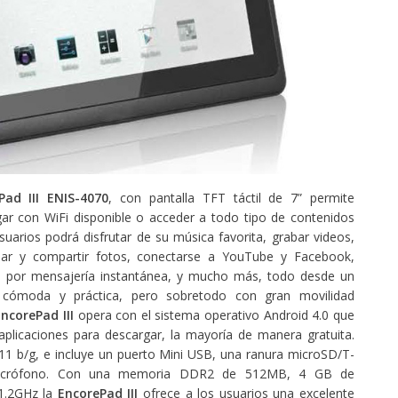
Pad III
ENIS-4070
, con pantalla TFT táctil de 7” permite
gar con WiFi disponible o acceder a todo tipo de contenidos
arios podrá disfrutar de su música favorita, grabar videos,
mar y compartir fotos, conectarse a YouTube y Facebook,
s por mensajería instantánea, y mucho más, todo desde un
cómoda y práctica, pero sobretodo con gran movilidad
EncorePad III
opera con el sistema operativo Android 4.0 que
aplicaciones para descargar, la mayoría de manera gratuita.
11 b/g, e incluye un puerto Mini USB, una ranura microSD/T-
y micrófono. Con una memoria DDR2 de 512MB, 4 GB de
1.2GHz la
EncorePad III
ofrece a los usuarios una excelente