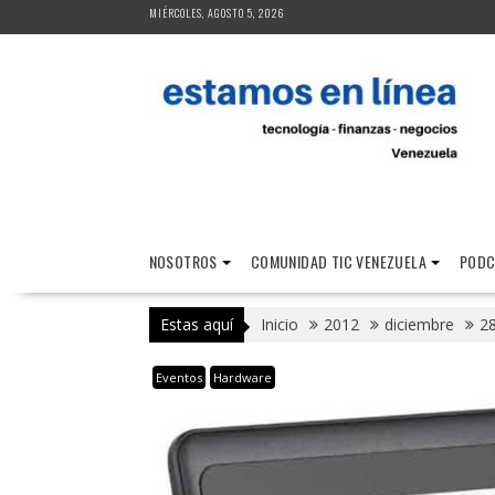
Saltar
MIÉRCOLES, AGOSTO 5, 2026
al
contenido
NOSOTROS
COMUNIDAD TIC VENEZUELA
PODC
Estas aquí
Inicio
2012
diciembre
2
Eventos
Hardware