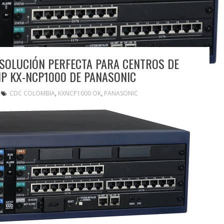
SOLUCIÓN PERFECTA PARA CENTROS DE
P KX-NCP1000 DE PANASONIC
CDC COLOMBIA
,
KXNCP1000 OK
,
PANASONIC