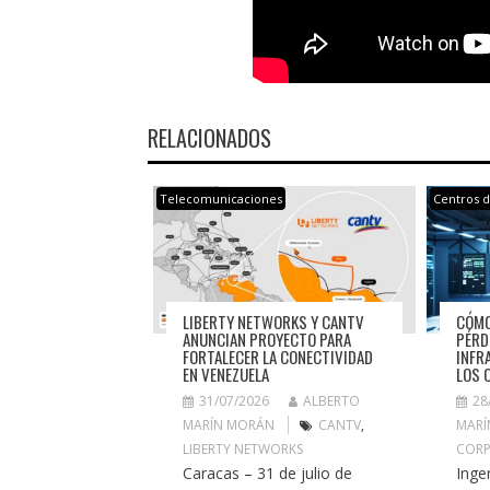
RELACIONADOS
Telecomunicaciones
Centros 
CÓMO
LIBERTY NETWORKS Y CANTV
PÉRD
ANUNCIAN PROYECTO PARA
INFR
FORTALECER LA CONECTIVIDAD
LOS 
EN VENEZUELA
28
31/07/2026
ALBERTO
MARÍ
MARÍN MORÁN
CANTV
,
CORP
LIBERTY NETWORKS
Inge
Caracas – 31 de julio de