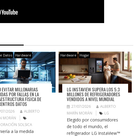
de Datos
Hardware
Hardware
Hogar
 EVITAR MILLONARIAS
LG INSTAVIEW SUPERA LOS 5.3
IDAS POR FALLAS EN LA
MILLONES DE REFRIGERADORES
AESTRUCTURA FÍSICA DE
VENDIDOS A NIVEL MUNDIAL
CENTROS DATOS
27/07/2026
ALBERTO
/07/2026
ALBERTO
MARÍN MORÁN
LG
N MORÁN
Elegido por consumidores
ORACIÓN SOLSICA
de todo el mundo, el
niería a la medida
refrigerador LG InstaView™