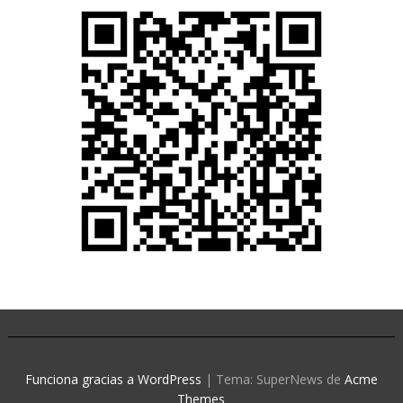
Funciona gracias a WordPress
|
Tema: SuperNews de
Acme
Themes