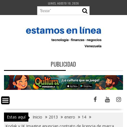
Saltar
LUNES, AGOSTO 10, 2026
al
contenido
PUBLICIDAD
Estas aquí
Inicio
2013
enero
14
Kodak y JK Imaging anuncian contrato de licencia de marca