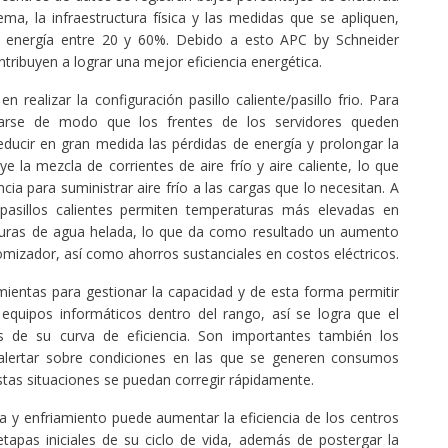
ma, la infraestructura física y las medidas que se apliquen,
 energía entre 20 y 60%. Debido a esto APC by Schneider
tribuyen a lograr una mejor eficiencia energética.
n realizar la configuración pasillo caliente/pasillo frio. Para
tarse de modo que los frentes de los servidores queden
educir en gran medida las pérdidas de energía y prolongar la
e la mezcla de corrientes de aire frío y aire caliente, lo que
ncia para suministrar aire frío a las cargas que lo necesitan. A
pasillos calientes permiten temperaturas más elevadas en
uras de agua helada, lo que da como resultado un aumento
izador, así como ahorros sustanciales en costos eléctricos.
ientas para gestionar la capacidad y de esta forma permitir
 equipos informáticos dentro del rango, así se logra que el
s de su curva de eficiencia. Son importantes también los
 alertar sobre condiciones en las que se generen consumos
stas situaciones se puedan corregir rápidamente.
a y enfriamiento puede aumentar la eficiencia de los centros
apas iniciales de su ciclo de vida, además de postergar la