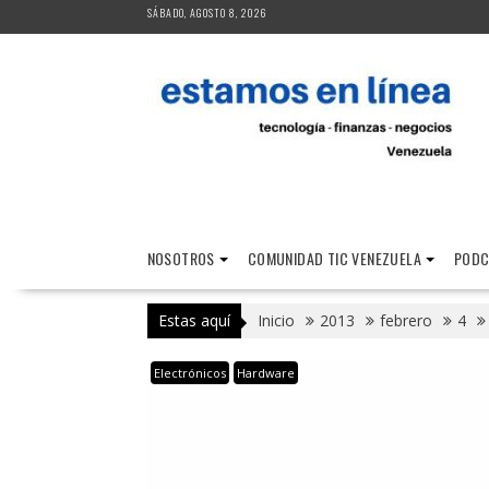
Saltar
SÁBADO, AGOSTO 8, 2026
al
contenido
NOSOTROS
COMUNIDAD TIC VENEZUELA
PODC
Estas aquí
Inicio
2013
febrero
4
Electrónicos
Hardware