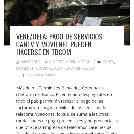
VENEZUELA: PAGO DE SERVICIOS
CANTV Y MOVILNET PUEDEN
HACERSE EN TBCOM
04/02/2013
ALBERTO MARÍN MORÁN
CANTV
,
MOVILNET
,
TBCOM GUAICAIPURO
,
VENEZUELA
0 COMENTARIOS
Más de mil Terminales Bancarios Comunales
(TBCom) del Banco Bicentenario desplegados en
todo el país permitirán realizar el pago de las
facturas y recargas móviles de los servicios de
telecomunicaciones, lo cual se suma a las otras
modalidades de pago presenciales y no presenciales
que ofrece la Empresa de telecomunicaciones del
Estado. Gracias a la alianza institucional entre Cantv