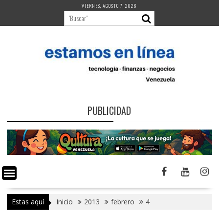
Saltar
VIERNES, AGOSTO 7, 2026
al
contenido
PUBLICIDAD
Estas aquí
Inicio
2013
febrero
4