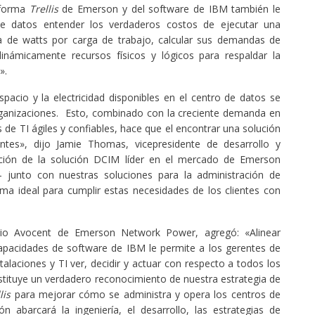
aforma
Trellis
de Emerson y del software de IBM también le
de datos entender los verdaderos costos de ejecutar una
a de watts por carga de trabajo, calcular sus demandas de
inámicamente recursos físicos y lógicos para respaldar la
».
espacio y la electricidad disponibles en el centro de datos se
rganizaciones. Esto, combinado con la creciente demanda en
 de TI ágiles y confiables, hace que el encontrar una solución
entes», dijo Jamie Thomas, vicepresidente de desarrollo y
ación de la solución DCIM líder en el mercado de Emerson
 junto con nuestras soluciones para la administración de
rma ideal para cumplir estas necesidades de los clientes con
cio Avocent de Emerson Network Power, agregó: «Alinear
pacidades de software de IBM le permite a los gerentes de
stalaciones y TI ver, decidir y actuar con respecto a todos los
tituye un verdadero reconocimiento de nuestra estrategia de
lis
para mejorar cómo se administra y opera los centros de
 abarcará la ingeniería, el desarrollo, las estrategias de