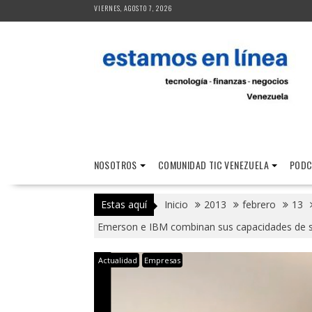
Saltar
VIERNES, AGOSTO 7, 2026
al
contenido
NOSOTROS
COMUNIDAD TIC VENEZUELA
PODC
Estas aquí
Inicio
2013
febrero
13
Emerson e IBM combinan sus capacidades de soft
Actualidad
Empresas