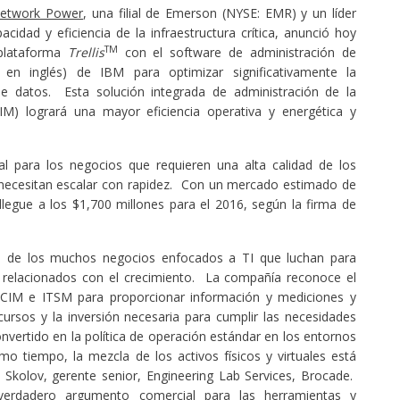
etwork Power
, una filial de Emerson (NYSE: EMR) y un líder
acidad y eficiencia de la infraestructura crítica, anunció hoy
TM
plataforma
Trellis
con el software de administración de
 en inglés) de IBM para optimizar significativamente la
de datos. Esta solución integrada de administración de la
IM) logrará una mayor eficiencia operativa y energética y
 para los negocios que requieren una alta calidad de los
y necesitan escalar con rapidez. Con un mercado estimado de
legue a los $1,700 millones para el 2016, según la firma de
o de los muchos negocios enfocados a TI que luchan para
ra relacionados con el crecimiento. La compañía reconoce el
DCIM e ITSM para proporcionar información y mediciones y
cursos y la inversión necesaria para cumplir las necesidades
vertido en la política de operación estándar en los entornos
o tiempo, la mezcla de los activos físicos y virtuales está
 Skolov, gerente senior, Engineering Lab Services, Brocade.
verdadero argumento comercial para las herramientas y