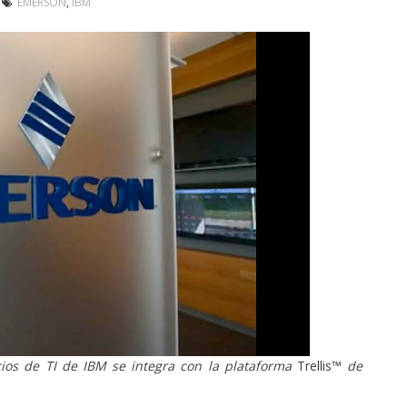
EMERSON
,
IBM
cios de TI de IBM se integra con la plataforma
Trellis™
de