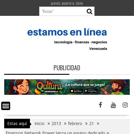
Saltar
JUEVES, AGOSTO 6, 2026
al
contenido
PUBLICIDAD
Estas aquí
Inicio
2013
febrero
21
Emerson Network Power lanza un equipo dedicado a