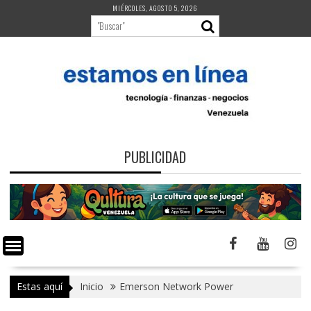
Saltar
MIÉRCOLES, AGOSTO 5, 2026
al
contenido
PUBLICIDAD
Estas aquí
Inicio
Emerson Network Power