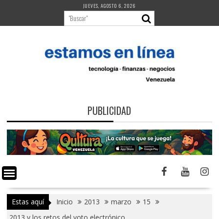
Saltar
JUEVES, AGOSTO 6, 2026
al
contenido
PUBLICIDAD
Estas aquí
Inicio
2013
marzo
15
2013 y los retos del voto electrónico