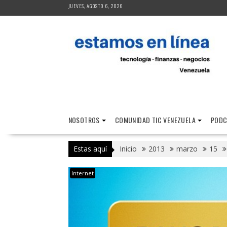
Saltar
JUEVES, AGOSTO 6, 2026
al
contenido
NOSOTROS
COMUNIDAD TIC VENEZUELA
PODC
Estas aquí
Inicio
2013
marzo
15
Internet