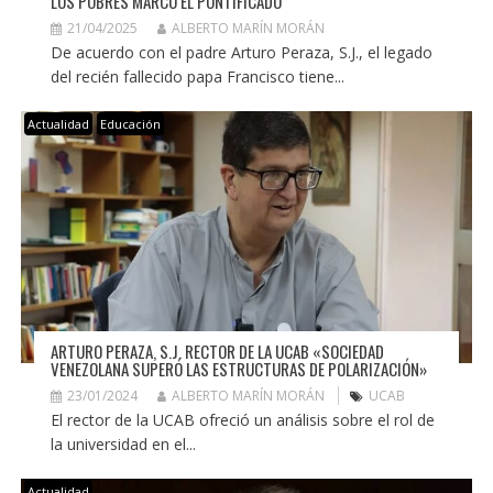
LOS POBRES MARCÓ EL PONTIFICADO
21/04/2025
ALBERTO MARÍN MORÁN
De acuerdo con el padre Arturo Peraza, S.J., el legado
del recién fallecido papa Francisco tiene...
Actualidad
Educación
ARTURO PERAZA, S.J. RECTOR DE LA UCAB «SOCIEDAD
VENEZOLANA SUPERÓ LAS ESTRUCTURAS DE POLARIZACIÓN»
23/01/2024
ALBERTO MARÍN MORÁN
UCAB
El rector de la UCAB ofreció un análisis sobre el rol de
la universidad en el...
Actualidad