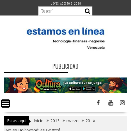
Saltar
JUEVES, AGOSTO 6, 2026
al
contenido
PUBLICIDAD
Estas aquí
Inicio
2013
marzo
20
No es Hollywood; es Bogotá