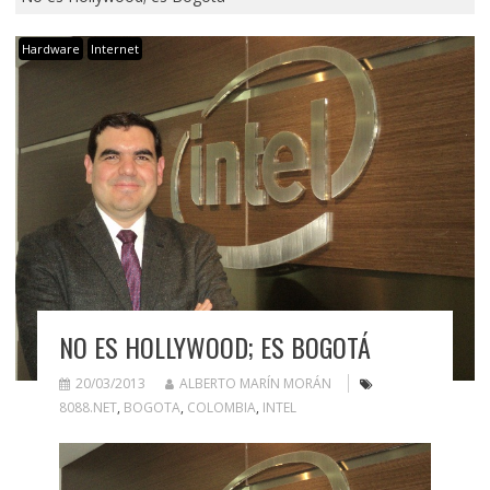
Hardware
Internet
NO ES HOLLYWOOD; ES BOGOTÁ
20/03/2013
ALBERTO MARÍN MORÁN
8088.NET
,
BOGOTA
,
COLOMBIA
,
INTEL