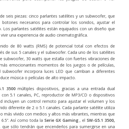
 seis piezas: cinco parlantes satélites y un subwoofer, que
s botones necesarios para controlar los sonidos, ajustar el
. Los parlantes satélites están equipados con un diseño que
vivir una experiencia de audio cinematográfica.
ido de 80 watts (RMS) de potencial total con efectos de
vés de sus 5 canales y el subwoofer. Cada uno de los satélites
te subwoofer, 30 watts que estalla con fuertes vibraciones de
os más emocionantes momentos de los juegos o de películas,
l subwoofer incorpora luces LED que cambian a diferentes
duce música o películas de alto impacto.
.1 3500
múltiples dispositivos, gracias a una entrada dual
o con 5.1 canales, PC, reproductor de MP3/CD o dispositivos
 incluyen un control remoto para ajustar el volumen y los
do diferente de 2 o 5.1 canales. Cada parlante satélite utiliza
do más vívido con medios y altos más vibrantes, mientras que
e 6.5”. Así como toda la
Serie GX Gaming
, el
SW-G5.1 3500,
os, que sólo tendrán que encenderlos para sumergirse en una