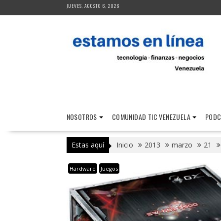
Saltar
JUEVES, AGOSTO 6, 2026
al
contenido
NOSOTROS
COMUNIDAD TIC VENEZUELA
PODC
Estas aquí
Inicio
2013
marzo
21
Hardware
Juegos