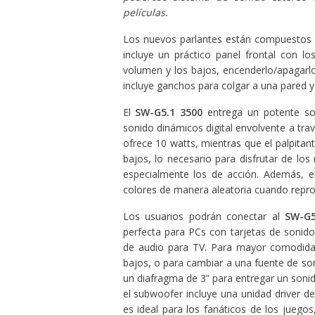
películas.
Los nuevos parlantes están compuestos de
incluye un práctico panel frontal con lo
volumen y los bajos, encenderlo/apagarlo
incluye ganchos para colgar a una pared y 
El
SW-G5.1 3500
entrega un potente son
sonido dinámicos digital envolvente a tra
ofrece 10 watts, mientras que el palpitan
bajos, lo necesario para disfrutar de l
especialmente los de acción. Además, e
colores de manera aleatoria cuando repro
Los usuarios podrán conectar al
SW-G5
perfecta para PCs con tarjetas de sonid
de audio para TV. Para mayor comodidad
bajos, o para cambiar a una fuente de soni
un diafragma de 3” para entregar un soni
el subwoofer incluye una unidad driver d
es ideal para los fanáticos de los jueg