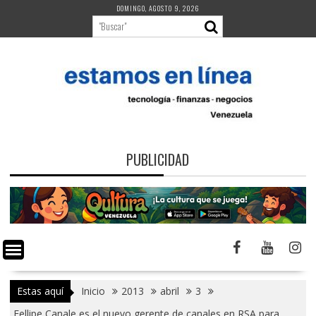
Saltar
DOMINGO, AGOSTO 9, 2026
al
contenido
PUBLICIDAD
Estas aquí
Inicio
2013
abril
3
Fellipe Canale es el nuevo gerente de canales en RSA para