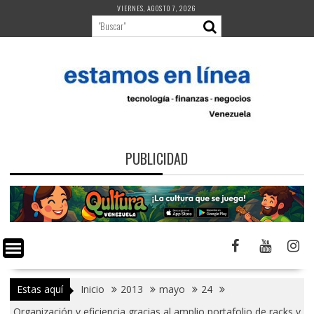
Saltar
VIERNES, AGOSTO 7, 2026
al
contenido
PUBLICIDAD
Estas aquí
Inicio
2013
mayo
24
Organización y eficiencia gracias al amplio portafolio de racks y