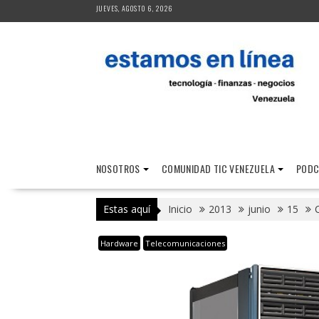
Saltar
JUEVES, AGOSTO 6, 2026
al
contenido
NOSOTROS
COMUNIDAD TIC VENEZUELA
PODC
Estas aquí
Inicio
2013
junio
15
C
Hardware
Telecomunicaciones