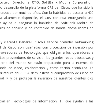
ecutivo, Director y CTO, SoftBank Mobile Corporation.
o desarrollo de la plataforma CRS de Cisco, que ha sido la
avanzada por muchos años. Con la habilidad de escalar a 400
ra altamente disponible, el CRS continua entregando una
 y ayuda a asegurar la habilidad de SoftBank Mobile de
s de servicio y de contenido de banda ancha líderes en
y Gerente General, Cisco’s service provider networking
ed de Cisco son diseñadas con protección de inversión por
roveedores de tecnología, que obligan a los operadores a
Los proveedores de servicio, las grandes redes educativas y
bierno del mundo se están preparando para la Internet de
nda de video, colaboración y computación distribuida. La
or ranura del CRS-X demuestran el compromiso de Cisco de
ntral IP y de proteger la inversión de nuestros clientes CRS
ial en Tecnologías de Información, TI, que ayudan a las