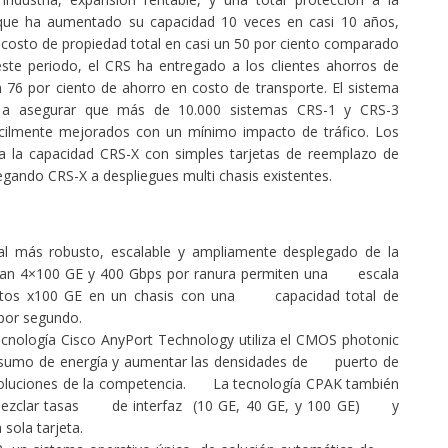
o que ha aumentado su capacidad 10 veces en casi 10 años,
el costo de propiedad total en casi un 50 por ciento comparado
ste periodo, el CRS ha entregado a los clientes ahorros de
 76 por ciento de ahorro en costo de transporte. El sistema
r a asegurar que más de 10.000 sistemas CRS-1 y CRS-3
ácilmente mejorados con un mínimo impacto de tráfico. Los
a la capacidad CRS-X con simples tarjetas de reemplazo de
gando CRS-X a despliegues multi chasis existentes.
 más robusto, escalable y ampliamente desplegado de la
tan 4×100 GE y 400 Gbps por ranura permiten una escala
rtos x100 GE en un chasis con una capacidad total de
 por segundo.
nología Cisco AnyPort Technology utiliza el CMOS photonic
sumo de energía y aumentar las densidades de puerto de
soluciones de la competencia. La tecnología CPAK también
 mezclar tasas de interfaz (10 GE, 40 GE, y 100 GE) y
 sola tarjeta.