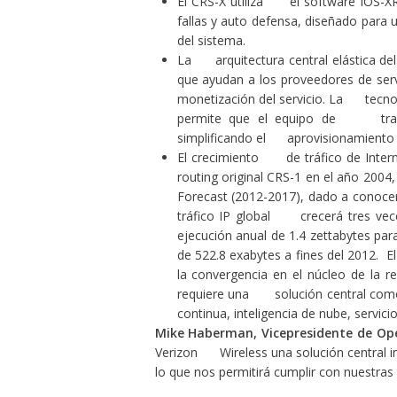
El CRS-X utiliza el software IOS-X
fallas y auto defensa, diseñado para
del sistema.
La arquitectura central elástica del
que ayudan a los proveedores de ser
monetización del servicio. La tec
permite que el equipo de transp
simplificando el aprovisionamiento y
El crecimiento de tráfico de Inter
routing original CRS-1 en el año 2004
Forecast (2012-2017),
dado a conocer
tráfico IP global crecerá tres ve
ejecución anual de 1.4 zettabytes pa
de 522.8 exabytes a fines del 2012. 
la convergencia en el núcleo de la r
requiere una solución central com
continua, inteligencia de nube, servic
Mike Haberman, Vicepresidente de Ope
Verizon Wireless una solución central int
lo que nos permitirá cumplir con nuestras