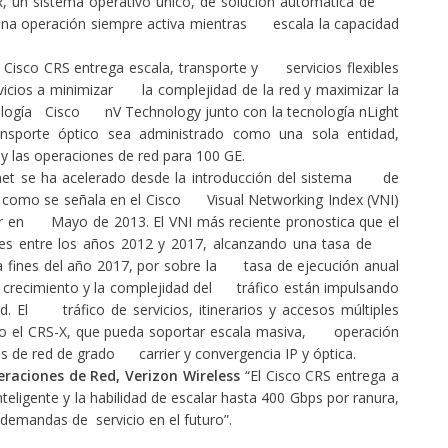
R, un sistema operativo único, de solución automática de
 una operación siempre activa mientras escala la capacidad
 Cisco CRS entrega escala, transporte y servicios flexibles
vicios a minimizar la complejidad de la red y maximizar la
nología
Cisco nV Technology
junto con la tecnología nLight
orte óptico sea administrado como una sola entidad,
 las operaciones de red para 100 GE.
net se ha acelerado desde la introducción del sistema de
, como se señala en el
Cisco Visual Networking Index (VNI)
 en Mayo de 2013. El VNI más reciente pronostica que el
ces entre los años 2012 y 2017, alcanzando una tasa de
ra fines del año 2017, por sobre la tasa de ejecución anual
El crecimiento y la complejidad del tráfico están impulsando
ed. El tráfico de servicios, itinerarios y accesos múltiples
o el CRS-X, que pueda soportar escala masiva, operación
ios de red de grado carrier y convergencia IP y óptica.
raciones de Red, Verizon Wireless
“El Cisco CRS entrega a
eligente y la habilidad de escalar hasta 400 Gbps por ranura,
 demandas de servicio en el futuro”.