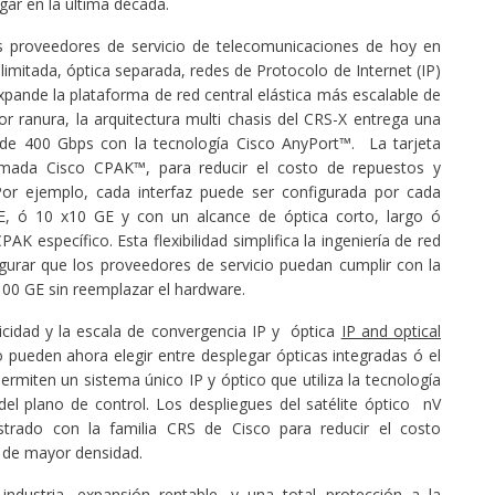
gar en la última década.
os proveedores de servicio de telecomunicaciones de hoy en
limitada, óptica separada, redes de Protocolo de Internet (IP)
expande la plataforma de red central elástica más escalable de
r ranura, la arquitectura multi chasis del CRS-X entrega una
a de 400 Gbps con la tecnología Cisco AnyPort™. La tarjeta
lamada Cisco CPAK™, para reducir el costo de repuestos y
. Por ejemplo, cada interfaz puede ser configurada por cada
E, ó 10 x10 GE y con un alcance de óptica corto, largo ó
K específico. Esta flexibilidad simplifica la ingeniería de red
gurar que los proveedores de servicio puedan cumplir con la
00 GE sin reemplazar el hardware.
icidad y la escala de convergencia IP y óptica
IP and optical
o pueden ahora elegir entre desplegar ópticas integradas ó el
rmiten un sistema único IP y óptico que utiliza la tecnología
el plano de control. Los despliegues del satélite óptico nV
rado con la familia CRS de Cisco para reducir el costo
 de mayor densidad.
industria, expansión rentable, y una total protección a la