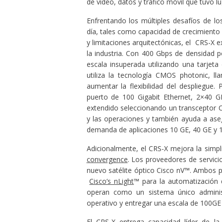
de video, datos y tráfico móvil que tuvo lu
Enfrentando los múltiples desafíos de l
día, tales como capacidad de crecimiento 
y limitaciones arquitectónicas, el CRS-X 
la industria. Con 400 Gbps de densidad po
escala insuperada utilizando una tarjet
utiliza la tecnología CMOS photonic, l
aumentar la flexibilidad del despliegue
puerto de 100 Gigabit Ethernet, 2×40 G
extendido seleccionando un transceptor CPA
y las operaciones y también ayuda a ase
demanda de aplicaciones 10 GE, 40 GE y 1
Adicionalmente, el CRS-X mejora la simpl
convergence
. Los proveedores de servici
nuevo satélite óptico Cisco nV™. Ambos pe
Cisco’s nLight
™ para la automatización d
operan como un sistema único administ
operativo y entregar una escala de 100GE
El CRS-X entrega capacidad líder de la 