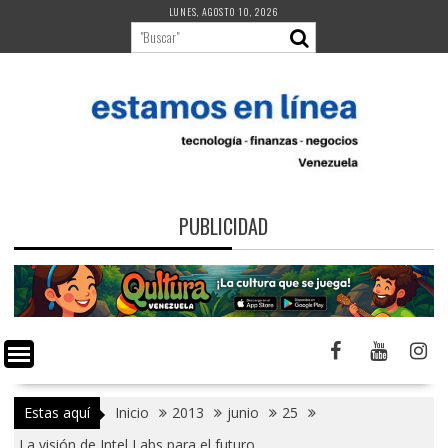
Saltar
LUNES, AGOSTO 10, 2026
al
contenido
PUBLICIDAD
Estas aquí
Inicio
2013
junio
25
La visión de Intel Labs para el futuro