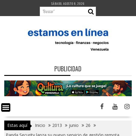
Saltar
SÁBADO, AGOSTO 8, 2026
al
contenido
PUBLICIDAD
Estas aquí
Inicio
2013
junio
26
Panda Security lanza su nuevo servicio de gestión remota