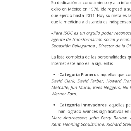
Su dedicación al conocimiento y a la info
exilio en México en 1976, Ida regresó a s
que ejerció hasta 2011. Hoy su meta es l
que la medicina a distancia es indispensab
«
Para ISOC es un orgullo poder reconoce
agente de transformación social y econó
Sebastián Bellagamba , Director de la Of
La lista completa de las personalidades q
Internet este año es la siguiente:
·
Categoría Pioneros
: aquellos que co
David Clark, David Farber, Howard Fran
Metcalfe, Jun Murai, Kees Neggers, Nii 
Werner Zorn.
·
Categoría Innovadores
: aquellas p
han logrado avances significativos en 
Marc Andreessen, John Perry Barlow, A
Kent, Henning Schulzrinne, Richard Stal