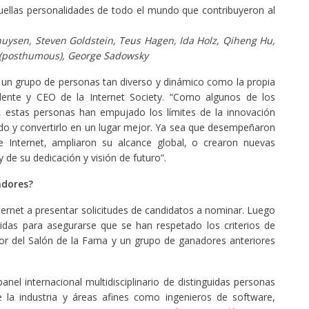
ellas personalidades de todo el mundo que contribuyeron al
huysen, Steven Goldstein, Teus Hagen, Ida Holz, Qiheng Hu,
r (posthumous), George Sadowsky
un grupo de personas tan diverso y dinámico como la propia
idente y CEO de la Internet Society. “Como algunos de los
estas personas han empujado los límites de la innovación
ndo y convertirlo en un lugar mejor. Ya sea que desempeñaron
de Internet, ampliaron su alcance global, o crearon nuevas
de su dedicación y visión de futuro”.
adores?
ternet a presentar solicitudes de candidatos a nominar. Luego
ibidas para asegurarse que se han respetado los criterios de
or del Salón de la Fama y un grupo de ganadores anteriores
el internacional multidisciplinario de distinguidas personas
e la industria y áreas afines como ingenieros de software,