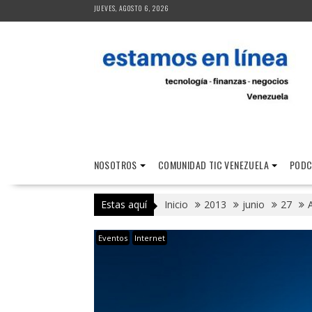
Saltar
JUEVES, AGOSTO 6, 2026
al
contenido
NOSOTROS
COMUNIDAD TIC VENEZUELA
PODC
Estas aquí
Inicio
2013
junio
27
Eventos
Internet