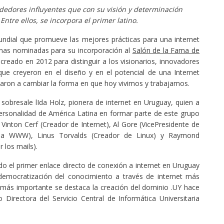
ndedores influyentes que con su visión y determinación
Entre ellos, se incorpora el primer latino.
mundial que promueve las mejores prácticas para una internet
sonas nominadas para su incorporación al
Salón de la Fama de
 creado en 2012 para distinguir a los visionarios, innovadores
que creyeron en el diseño y en el potencial de una Internet
udaron a cambiar la forma en que hoy vivimos y trabajamos.
sobresale lIda Holz, pionera de internet en Uruguay, quien a
personalidad de América Latina en formar parte de este grupo
 Vinton Cerf (Creador de Internet), Al Gore (VicePresidente de
la WWW), Linus Torvalds (Creador de Linux) y Raymond
 los mails).
o el primer enlace directo de conexión a internet en Uruguay
democratización del conocimiento a través de internet más
s más importante se destaca la creación del dominio .UY hace
rectora del Servicio Central de Informática Universitaria