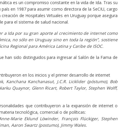
rmática es un compromiso constante en la vida de Ida. Tras su
u país en 1987 para asumir como directora de la SeCIU, cargo
a creación de Hospitales Virtuales en Uruguay porque asegura
le para el sistema de salud nacional.
r a Ida por su gran aporte al crecimiento de internet como
mica, no sólo en Uruguay sino en toda la región”, sostiene
icina Regional para América Latina y Caribe de ISOC.
ue han sido distinguidos para ingresar al Salón de la Fama de
ntribuyeron en los inicios y el primer desarrollo de internet
k, Kanchana Kanchanasut, J.C.R. Licklider (póstumo), Bob
Narku Quaynor, Glenn Ricart, Robert Taylor, Stephen Wolff,
ersonalidades que contribuyeron a la expansión de internet o
materia tecnológica, comercial o de políticas:
nne-Marie Eklund Löwinder, François Flückiger, Stephen
lman, Aaron Swartz (postumo), Jimmy Wales.