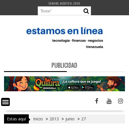
Saltar
SÁBADO, AGOSTO 8, 2026
al
contenido
PUBLICIDAD
Estas aquí
Inicio
2013
junio
27