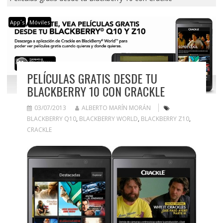
App´s
Móviles
PELÍCULAS GRATIS DESDE TU
BLACKBERRY 10 CON CRACKLE
03/07/2013
ALBERTO MARÍN MORÁN
BLACKBERRY Q10
,
BLACKBERRY WORLD
,
BLACKBERRY Z10
,
CRACKLE