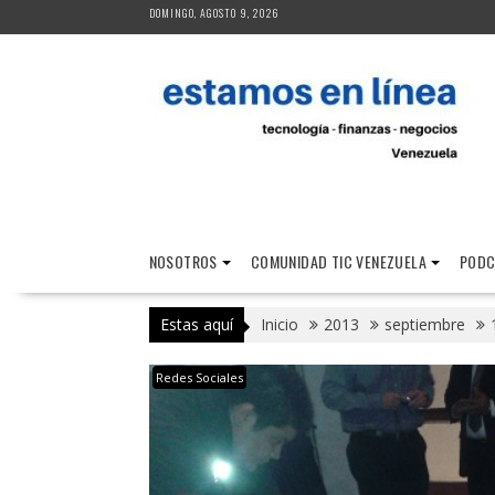
Saltar
DOMINGO, AGOSTO 9, 2026
al
contenido
NOSOTROS
COMUNIDAD TIC VENEZUELA
PODC
Estas aquí
Inicio
2013
septiembre
Redes Sociales