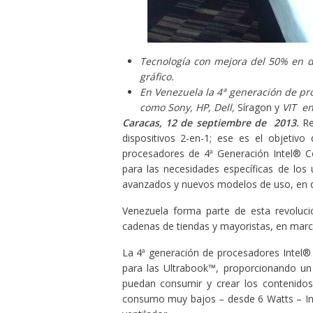
Tecnología con mejora del 50% en d
gráfico.
En Venezuela la 4ª generación de pr
como Sony, HP, Dell,
Síragon y
VIT en
Caracas, 12 de septiembre de 2013.
Re
dispositivos 2-en-1; ese es el objetivo
procesadores de 4ª
Generación Intel® C
para las necesidades específicas de los u
avanzados y nuevos modelos de uso, en di
Venezuela forma parte de esta revolució
cadenas de tiendas y mayoristas, en mar
La 4ª generación de procesadores Intel® 
para las Ultrabook™, proporcionando un 
puedan consumir y crear los contenidos 
consumo muy bajos – desde 6 Watts – Intel