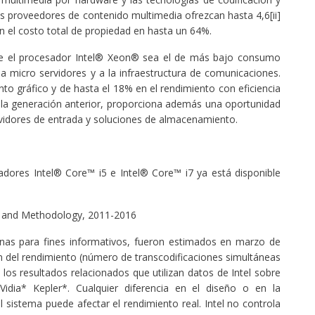
s proveedores de contenido multimedia ofrezcan hasta 4,6[ii]
n el costo total de propiedad en hasta un 64%.
que el procesador Intel® Xeon® sea el de más bajo consumo
a micro servidores y a la infraestructura de comunicaciones.
to gráfico y de hasta el 18% en el rendimiento con eficiencia
 la generación anterior, proporciona además una oportunidad
rvidores de entrada y soluciones de almacenamiento.
adores Intel® Core™ i5 e Intel® Core™ i7 ya está disponible
st and Methodology, 2011-2016
nas para fines informativos, fueron estimados en marzo de
n del rendimiento (número de transcodificaciones simultáneas
os resultados relacionados que utilizan datos de Intel sobre
idia* Kepler*. Cualquier diferencia en el diseño o en la
 sistema puede afectar el rendimiento real. Intel no controla