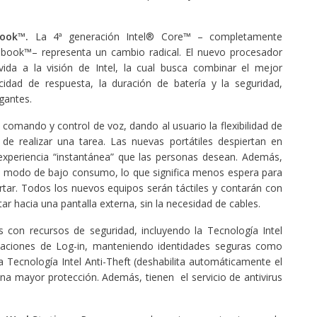
book™.
La 4ª generación Intel® Core™ – completamente
trabook™– representa un cambio radical. El nuevo procesador
ida a la visión de Intel, la cual busca combinar el mejor
idad de respuesta, la duración de batería y la seguridad,
gantes.
omando y control de voz, dando al usuario la flexibilidad de
 de realizar una tarea. Las nuevas portátiles despiertan en
xperiencia “instantánea” que las personas desean. Además,
en modo de bajo consumo, lo que significa menos espera para
rtar. Todos los nuevos equipos serán táctiles y contarán con
ar hacia una pantalla externa, sin la necesidad de cables.
con recursos de seguridad, incluyendo la Tecnología Intel
rmaciones de Log-in, manteniendo identidades seguras como
a Tecnología Intel Anti-Theft (deshabilita automáticamente el
na mayor protección. Además, tienen el servicio de antivirus