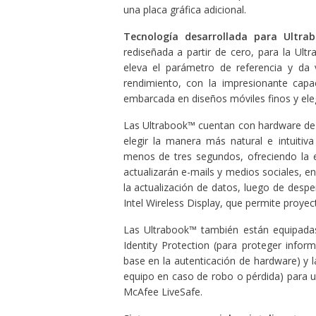
una placa gráfica adicional.
Tecnología desarrollada para
Ultra
rediseñada a partir de cero, para la Ul
eleva el parámetro de referencia y da v
rendimiento, con la impresionante capac
embarcada en diseños móviles finos y ele
Las Ultrabook™ cuentan con hardware de c
elegir la manera más natural e intuitiva
menos de tres segundos, ofreciendo la e
actualizarán e-mails y medios sociales, 
la actualización de datos, luego de despe
Intel Wireless Display, que permite proyect
Las Ultrabook™ también están equipadas 
Identity Protection (para proteger info
base en la autenticación de hardware) y l
equipo en caso de robo o pérdida) para u
McAfee LiveSafe.