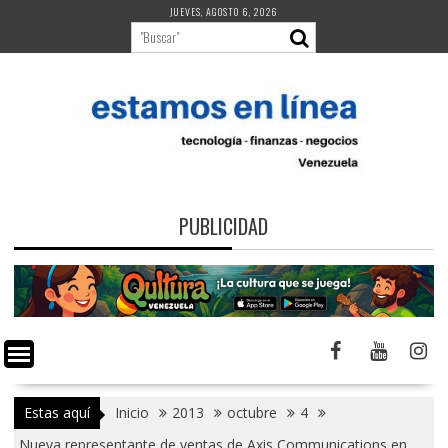
Saltar
JUEVES, AGOSTO 6, 2026
al
contenido
PUBLICIDAD
Estas aquí
Inicio
2013
octubre
4
Nueva representante de ventas de Axis Communications en