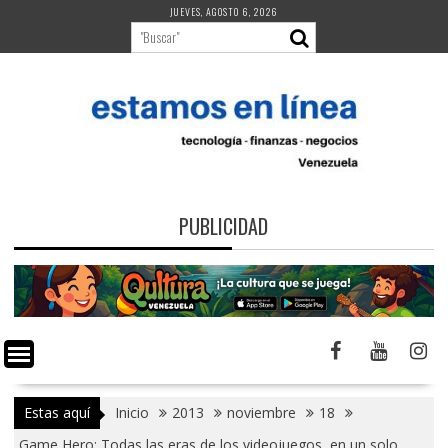
Saltar
JUEVES, AGOSTO 6, 2026
al
contenido
PUBLICIDAD
Estas aquí
Inicio
2013
noviembre
18
Game Hero: Todas las eras de los videojuegos, en un solo