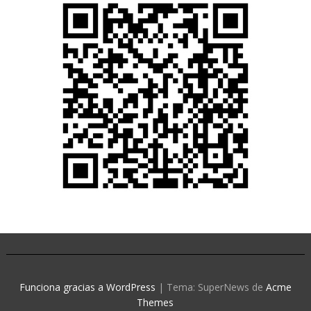
Funciona gracias a WordPress
|
Tema: SuperNews de
Acme
Themes