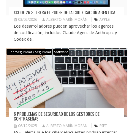
XCODE 26.3 LIBERA EL PODER DE LA CODIFICACIÓN AGENTICA
03/02/2026
ALBERTO MARÍN MORÁN
APPLE
Los desarrolladores pueden aprovechar los agentes
de codificación, incluidos Claude Agent de Anthropic y
Codex de...
CiberSeguridad / Seguridad
Software
6 PROBLEMAS DE SEGURIDAD DE LOS GESTORES DE
CONTRASEÑAS
06/12/2025
ALBERTO MARÍN MORÁN
ESET
ESET alerta que los ciberdelincuentes podrían intentar