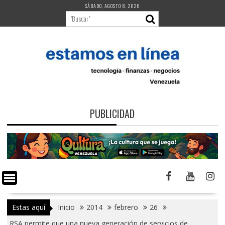
Saltar
SÁBADO, AGOSTO 8, 2026
al
contenido
PUBLICIDAD
Estas aquí
Inicio
2014
febrero
26
RSA permite que una nueva generación de servicios de