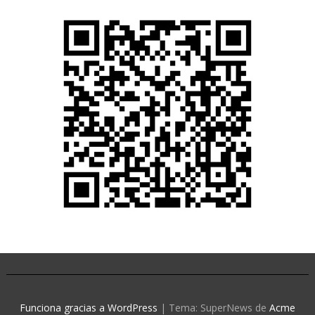
Funciona gracias a WordPress
|
Tema: SuperNews de
Acme