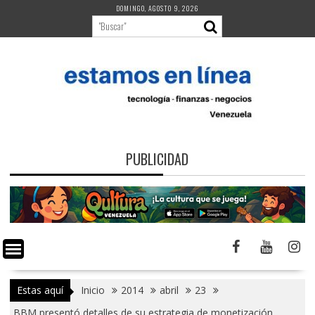
Saltar
DOMINGO, AGOSTO 9, 2026
al
contenido
PUBLICIDAD
Estas aquí
Inicio
2014
abril
23
BBM presentó detalles de su estrategia de monetización