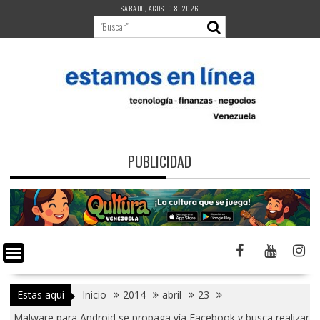
Saltar
SÁBADO, AGOSTO 8, 2026
al
contenido
PUBLICIDAD
Estas aquí
Inicio
2014
abril
23
Malware para Android se propaga vía Facebook y busca realizar