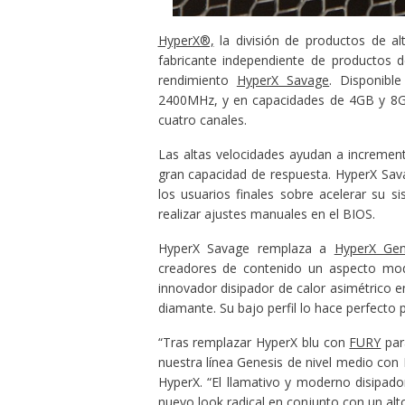
HyperX®,
la división de productos de a
fabricante independiente de productos 
rendimiento
HyperX Savage
. Disponibl
2400MHz, y en capacidades de 4GB y 8G
cuatro canales.
Las altas velocidades ayudan a incremen
gran capacidad de respuesta. HyperX Sav
los usuarios finales sobre acelerar su s
realizar ajustes manuales en el BIOS.
HyperX Savage remplaza a
HyperX Gen
creadores de contenido un aspecto mo
innovador disipador de calor asimétrico 
diamante. Su bajo perfil lo hace perfecto
“Tras remplazar HyperX blu con
FURY
par
nuestra línea Genesis de nivel medio con
HyperX. “El llamativo y moderno disipado
nuevo look radical en conjunto con un al