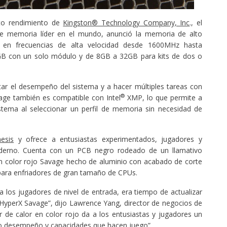
lto rendimiento de
Kingston® Technology Company, Inc
., el
de memoria líder en el mundo, anunció la memoria de alto
e en frecuencias de alta velocidad desde 1600MHz hasta
B con un solo módulo y de 8GB a 32GB para kits de dos o
tar el desempeño del sistema y a hacer múltiples tareas con
®
age también es compatible con Intel
XMP, lo que permite a
istema al seleccionar un perfil de memoria sin necesidad de
esis
y ofrece a entusiastas experimentados, jugadores y
derno. Cuenta con un PCB negro rodeado de un llamativo
en color rojo Savage hecho de aluminio con acabado de corte
 para enfriadores de gran tamaño de CPUs.
a los jugadores de nivel de entrada, era tiempo de actualizar
 HyperX Savage”, dijo Lawrence Yang, director de negocios de
r de calor en color rojo da a los entusiastas y jugadores un
to desempeño y capacidades que hacen juego”.