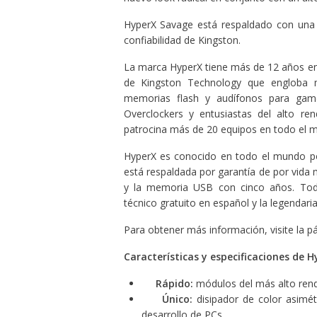
HyperX Savage está respaldado con una ga
confiabilidad de Kingston.
La marca HyperX tiene más de 12 años en 
de Kingston Technology que engloba m
memorias flash y audífonos para game
Overclockers y entusiastas del alto r
patrocina más de 20 equipos en todo el mu
HyperX es conocido en todo el mundo po
está respaldada por garantía de por vida 
y la memoria USB con cinco años. Tod
técnico gratuito en español y la legendaria
Para obtener más información, visite la p
Características y especificaciones de 
Rápido:
módulos del más alto rendi
Único:
disipador de color asimét
desarrollo de PCs