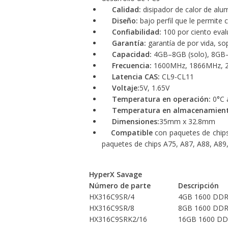
Calidad:
disipador de calor de alu
Diseño:
bajo perfil que le permite
Confiabilidad:
100 por ciento eval
Garantía:
garantía de por vida, so
Capacidad:
4GB–8GB (solo), 8GB–
Frecuencia:
1600MHz, 1866MHz, 
Latencia CAS:
CL9-CL11
Voltaje:
5V, 1.65V
Temperatura en operación:
0°C 
Temperatura en almacenamient
Dimensiones:
35mm x 32.8mm
Compatible
con paquetes de chips
paquetes de chips A75, A87, A88, A8
HyperX Savage
Número de parte
Descripción
HX316C9SR/4
4GB 1600 DDR
HX316C9SR/8
8GB 1600 DDR
HX316C9SRK2/16
16GB 1600 DDR