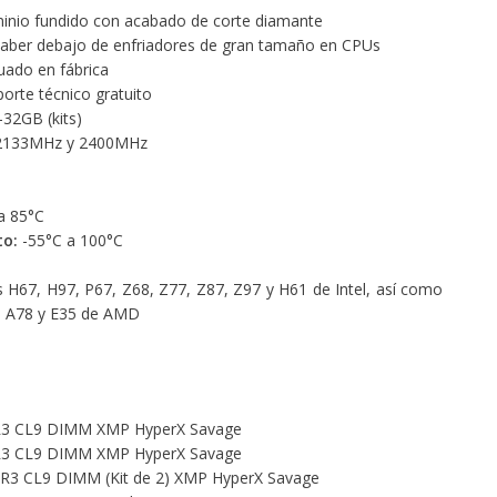
minio fundido con acabado de corte diamante
 caber debajo de enfriadores de gran tamaño en CPUs
uado en fábrica
porte técnico gratuito
32GB (kits)
2133MHz y 2400MHz
a 85°C
o:
-55°C a 100°C
 H67, H97, P67, Z68, Z77, Z87, Z97 y H61 de Intel, así como
9, A78 y E35 de AMD
3 CL9 DIMM XMP HyperX Savage
3 CL9 DIMM XMP HyperX Savage
3 CL9 DIMM (Kit de 2) XMP HyperX Savage