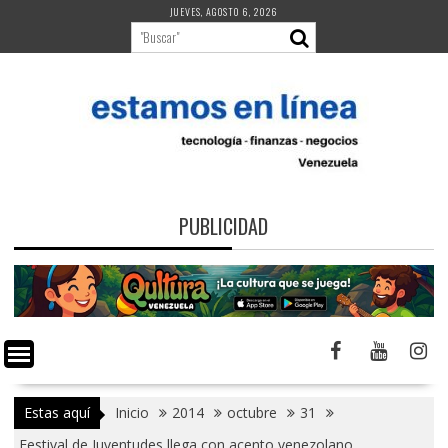
Saltar
JUEVES, AGOSTO 6, 2026
al
contenido
PUBLICIDAD
Estas aquí
Inicio
2014
octubre
31
Festival de Juventudes llega con acento venezolano