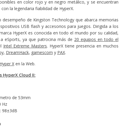
sponibles en color rojo y en negro metálico, y se encuentran
con la legendaria fiabilidad de HyperX.
alto desempeño de Kingston Technology que abarca memorias
positivos USB flash y accesorios para juegos. Dirigida a los
a marca HyperX es conocida en todo el mundo por su calidad,
 a eSports, ya que patrocina más de
20 equipos en todo el
el
Intel Extreme Masters
. HyperX tiene presencia en muchos
oy
,
DreamHack
,
gamescom
y
PAX
.
Hyper X
en la Web.
s HyperX Cloud II:
iámetro de 53mm
0 Hz
l: 98±3dB
a