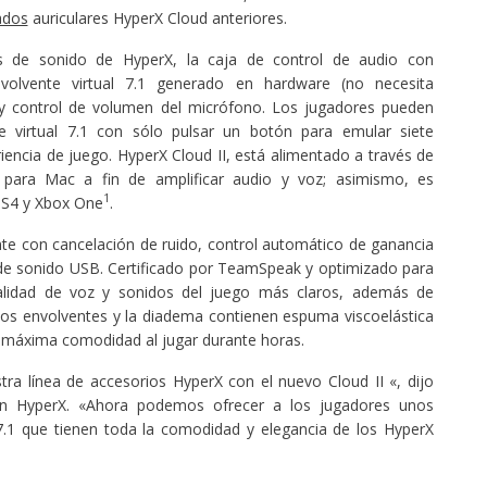
ados
auriculares HyperX Cloud anteriores.
s de sonido de HyperX, la caja de control de audio con
volvente virtual 7.1 generado en hardware (no necesita
 y control de volumen del micrófono. Los jugadores pueden
e virtual 7.1 con sólo pulsar un botón para emular siete
iencia de juego. HyperX Cloud II, está alimentado a través de
ara Mac a fin de amplificar audio y voz; asimismo, es
1
PS4 y Xbox One
.
te con cancelación de ruido, control automático de ganancia
 de sonido USB. Certificado por TeamSpeak y optimizado para
calidad de voz y sonidos del juego más claros, además de
nos envolventes y la diadema contienen espuma viscoelástica
a máxima comodidad al jugar durante horas.
ra línea de accesorios HyperX con el nuevo Cloud II «, dijo
n HyperX. «Ahora podemos ofrecer a los jugadores unos
 7.1 que tienen toda la comodidad y elegancia de los HyperX