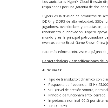
Los auriculares HyperX Cloud II están di
respaldados por una garantía de dos años 
HyperX es la división de productos de 
DDR4 y DDR3 de alta velocidad, SSDs, dis
jugadores, overclockers y entusiastas, l
rendimiento e innovación. HyperX apoya
mundo
y es la principal patrocinadora d
eventos como
Brasil Game Show
,
China J
Para más información, visite la página de
Características y especificaciones de lo
Auriculares
:
Tipo de transductor: dinámico con d
Respuesta de frecuencia: 15 Hz-25.00
SPL (Nivel de presión sonora) nomina
Principio de funcionamiento: cerrado
Impedancia nominal: 60 Ω por sistem
T.H.D .: <2%