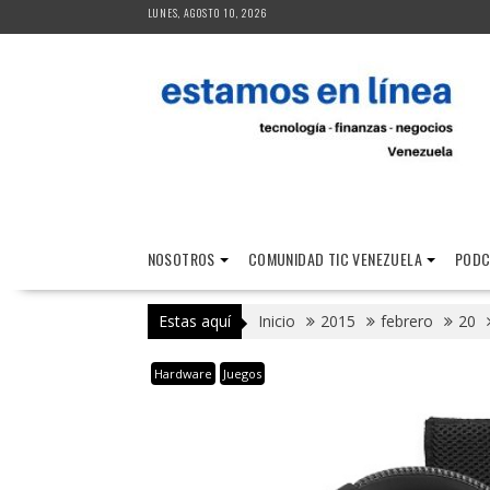
Saltar
LUNES, AGOSTO 10, 2026
al
contenido
NOSOTROS
COMUNIDAD TIC VENEZUELA
PODC
Estas aquí
Inicio
2015
febrero
20
Hardware
Juegos