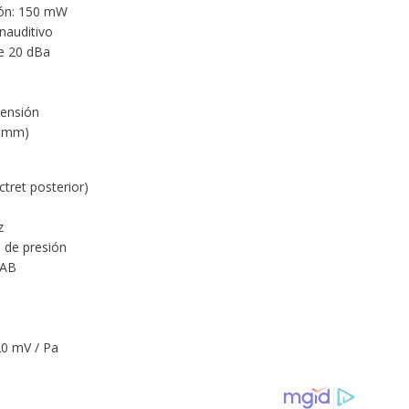
ión: 150 mW
unauditivo
e 20 dBa
tensión
5 mm)
tret posterior)
z
e de presión
 AB
 20 mV / Pa