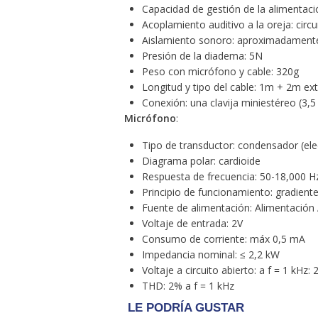
Capacidad de gestión de la alimentac
Acoplamiento auditivo a la oreja: circ
Aislamiento sonoro: aproximadament
Presión de la diadema: 5N
Peso con micrófono y cable: 320g
Longitud y tipo del cable: 1m + 2m ex
Conexión: una clavija miniestéreo (3,
Micrófono
:
Tipo de transductor: condensador (elec
Diagrama polar: cardioide
Respuesta de frecuencia: 50-18,000 H
Principio de funcionamiento: gradient
Fuente de alimentación: Alimentación
Voltaje de entrada: 2V
Consumo de corriente: máx 0,5 mA
Impedancia nominal: ≤ 2,2 kW
Voltaje a circuito abierto: a f = 1 kHz:
THD: 2% a f = 1 kHz