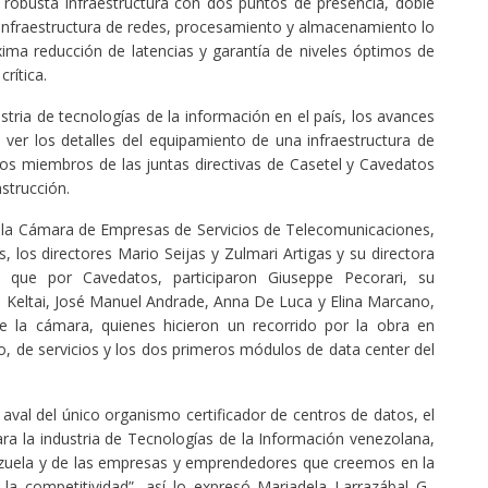
 robusta infraestructura con dos puntos de presencia, doble
 infraestructura de redes, procesamiento y almacenamiento lo
ima reducción de latencias y garantía de niveles óptimos de
rítica.
ustria de tecnologías de la información en el país, los avances
 ver los detalles del equipamiento de una infraestructura de
 los miembros de las juntas directivas de Casetel y Cavedatos
strucción.
de la Cámara de Empresas de Servicios de Telecomunicaciones,
, los directores Mario Seijas y Zulmari Artigas y su directora
s que por Cavedatos, participaron Giuseppe Pecorari, su
n Keltai, José Manuel Andrade, Anna De Luca y Elina Marcano,
e la cámara, quienes hicieron un recorrido por la obra en
vo, de servicios y los dos primeros módulos de data center del
 aval del único organismo certificador de centros de datos, el
ara la industria de Tecnologías de la Información venezolana,
ezuela y de las empresas y emprendedores que creemos en la
la competitividad”, así lo expresó Mariadela Larrazábal G.,