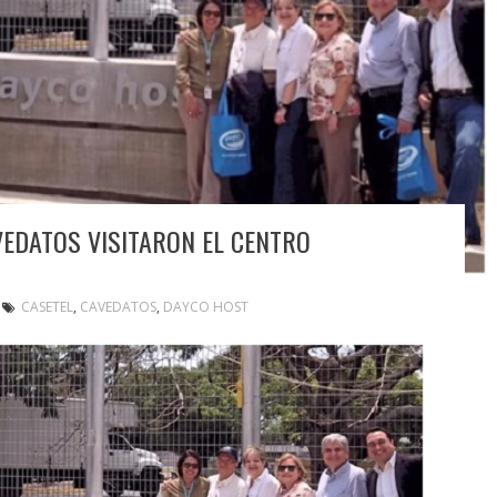
VEDATOS VISITARON EL CENTRO
CASETEL
,
CAVEDATOS
,
DAYCO HOST