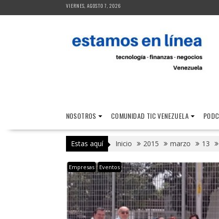
Saltar
VIERNES, AGOSTO 7, 2026
al
contenido
NOSOTROS
COMUNIDAD TIC VENEZUELA
PODC
Estas aquí
Inicio
2015
marzo
13
Empresas
Eventos