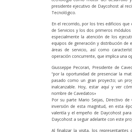
presidente ejecutivo de Daycohost al re
Tecnológico.
En el recorrido, por los tres edificios q
de Servicios y los dos primeros módulos d
especialmente la atención de los ejecuti
equipos de generación y distribución de 
áreas de servicio, así como característ
operación concurrente, que implica una o
Giusseppe Pecorari, Presidente de Cav
“por la oportunidad de presenciar la ma
pasado como un gran proyecto; un proy
inalcanzable. Hoy, estar aquí y ver có
nombre de Cavedatos»
Por su parte Mario Seijas, Directivo d
inversión de esta magnitud, en esta épo
valentía y el empeño de Daycohost para c
Daycohost a seguir adelante con este proy
Al finalizar la visita, los representan