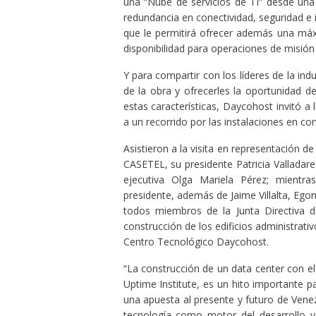
una “Nube de servicios de TI” desde una
redundancia en conectividad, seguridad e
que le permitirá ofrecer además una máx
disponibilidad para operaciones de misión c
Y para compartir con los líderes de la ind
de la obra y ofrecerles la oportunidad de
estas características, Daycohost invitó a
a un recorrido por las instalaciones en con
Asistieron a la visita en representación 
CASETEL, su presidente Patricia Valladares
ejecutiva Olga Mariela Pérez; mientra
presidente, además de Jaime Villalta, Ego
todos miembros de la Junta Directiva d
construcción de los edificios administrati
Centro Tecnológico Daycohost.
“La construcción de un data center con el
Uptime Institute, es un hito importante p
una apuesta al presente y futuro de Ven
tecnología como motor del desarrollo y 