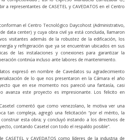
cibir a representantes de CASETEL y CAVEDATOS en el Centro
ue conforman el Centro Tecnológico Daycohost (Administrativo,
e data center) y cuya obra civil ya está concluida, llamaron
vos visitantes además de la robustez de la edificación, los
energía y refrigeración que ya se encuentran ubicados en sus
icas de las instalaciones y conexiones para garantizar la
peración continúa incluso ante labores de mantenimiento.
edatos expresó en nombre de Cavedatos su agradecimiento
terialización de lo que nos presentaron en la Cámara el año
ecto que en ese momento nos pareció una fantasía, casi
mo avanza este proyecto es impresionante. Los felicito en
e Casetel comentó que como venezolano, le motiva ver una
ca tan compleja, agregó una felicitación “por el mérito, la
onstruir esta obra; y concluyó instando a los directivos de
ecto, contando Casetel con todo el respaldo posible”.
tes de CASETEL y CAVEDATOS como líderes de la industria de