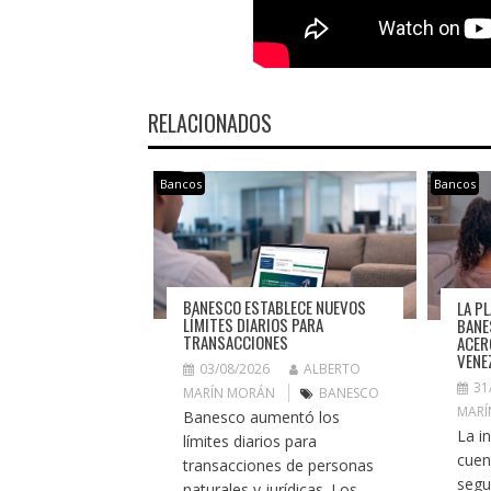
RELACIONADOS
Bancos
Bancos
BANESCO ESTABLECE NUEVOS
LA P
LÍMITES DIARIOS PARA
BANE
TRANSACCIONES
ACER
VENE
03/08/2026
ALBERTO
31
MARÍN MORÁN
BANESCO
MARÍ
Banesco aumentó los
La i
límites diarios para
cuen
transacciones de personas
segu
naturales y jurídicas. Los