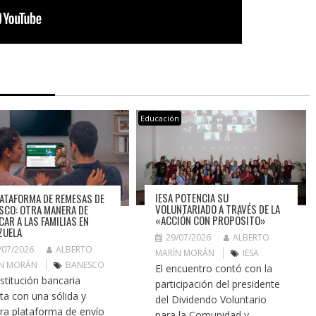
Educación
IESA POTENCIA SU
LATAFORMA DE REMESAS DE
VOLUNTARIADO A TRAVÉS DE LA
SCO: OTRA MANERA DE
«ACCIÓN CON PROPÓSITO»
CAR A LAS FAMILIAS EN
ZUELA
29/07/2026
ALBERTO
/07/2026
ALBERTO
MARÍN MORÁN
IESA
N MORÁN
BANESCO
El encuentro contó con la
nstitución bancaria
participación del presidente
ta con una sólida y
del Dividendo Voluntario
ra plataforma de envío
para la Comunidad y