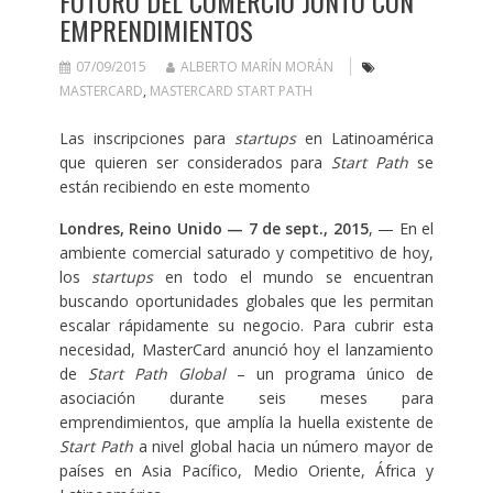
FUTURO DEL COMERCIO JUNTO CON
EMPRENDIMIENTOS
07/09/2015
ALBERTO MARÍN MORÁN
MASTERCARD
,
MASTERCARD START PATH
Las inscripciones para
startups
en Latinoamérica
que quieren ser considerados para
Start Path
se
están recibiendo en este momento
Londres, Reino Unido — 7 de sept., 2015
, — En el
ambiente comercial saturado y competitivo de hoy,
los
startups
en todo el mundo se encuentran
buscando oportunidades globales que les permitan
escalar rápidamente su negocio. Para cubrir esta
necesidad, MasterCard anunció hoy el lanzamiento
de
Start Path Global
– un programa único de
asociación durante seis meses para
emprendimientos, que amplía la huella existente de
Start Path
a nivel global hacia un número mayor de
países en Asia Pacífico, Medio Oriente, África y