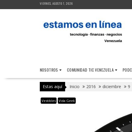
Saltar
VIERNES, AGOSTO 7, 2026
al
contenido
NOSOTROS
COMUNIDAD TIC VENEZUELA
PODC
Estas aquí
Inicio
2016
diciembre
9
Vestibles
Vida Geek