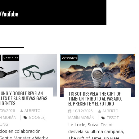
e
Vestibles
Vestibles
UNG Y GOOGLE REVELAN
TISSOT DESVELA THE GIFT OF
LLES DE SUS NUEVAS GAFAS
TIME: UN TRIBUTO AL PASADO,
LIGENTES
EL PRESENTE Y EL FUTURO
/05/2026
ALBERTO
10/12/2025
ALBERTO
N MORÁN
GOOGLE
,
MARÍN MORÁN
TISSOT
SUNG
Le Locle, Suiza. Tissot
dos en colaboración
desvela su última campaña,
Gentle Monster y Warby
The Gift of Time, un viaje