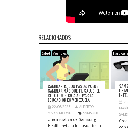
RELACIONADOS
Salud
Vestibles
Hardwar
SAMS
CAMINAR 15.000 PASOS PUEDE
DETA
CAMBIAR MÁS QUE TU SALUD: EL
INTE
RETO QUE BUSCA APOYAR LA
EDUCACIÓN EN VENEZUELA
20
22/06/2026
ALBERTO
MARÍ
MARÍN MORÁN
SAMSUNG
SAM
Una iniciativa de Samsung
Crea
Health invita a los usuarios a
con 