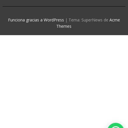
Funciona gracias a WordPress
|
Tema: SuperNews de
Acme
Themes