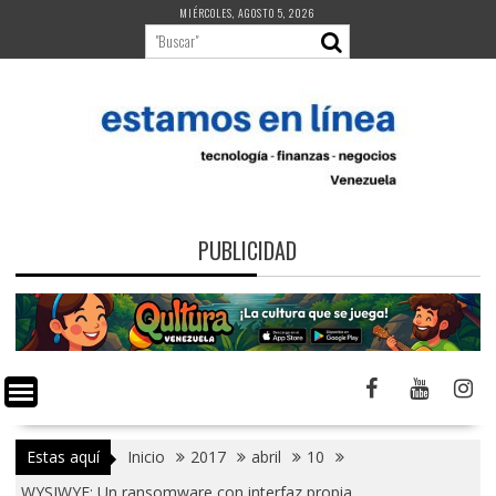
Saltar
MIÉRCOLES, AGOSTO 5, 2026
al
contenido
PUBLICIDAD
Estas aquí
Inicio
2017
abril
10
WYSIWYE: Un ransomware con interfaz propia