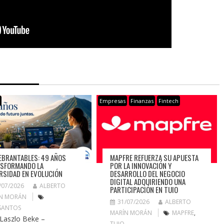
s
Empresas
Finanzas
Fintech
EBRANTABLES: 49 AÑOS
MAPFRE REFUERZA SU APUESTA
SFORMANDO LA
POR LA INNOVACIÓN Y
RSIDAD EN EVOLUCIÓN
DESARROLLO DEL NEGOCIO
DIGITAL ADQUIRIENDO UNA
/07/2026
ALBERTO
PARTICIPACIÓN EN TUIO
N MORÁN
31/07/2026
ALBERTO
SANTOS
MARÍN MORÁN
MAPFRE
,
 Laszlo Beke –
TUIO