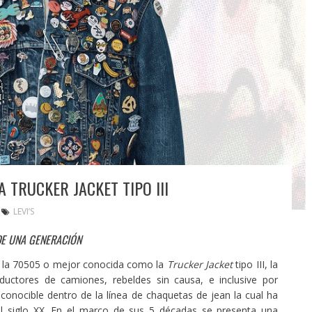
A TRUCKER JACKET TIPO III
LEVI’S
DE UNA GENERACIÓN
o la 70505 o mejor conocida como la
Trucker Jacket
tipo III, la
uctores de camiones, rebeldes sin causa, e inclusive por
reconocible dentro de la línea de chaquetas de jean la cual ha
el siglo XX. En el marco de sus 5 décadas se presenta una