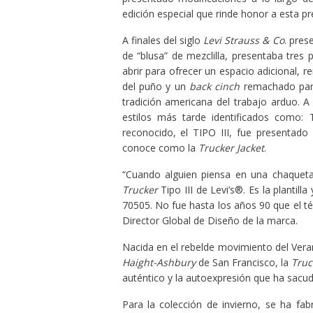
edición especial que rinde honor a esta pr
A finales del siglo
Levi Strauss & Co
. pres
de “blusa” de mezclilla, presentaba tres
abrir para ofrecer un espacio adicional, r
del puño y un
back cinch
remachado para
tradición americana del trabajo arduo. A
estilos más tarde identificados como: 
reconocido, el TIPO III, fue presentado
conoce como la
Trucker Jacket
.
“Cuando alguien piensa en una chaqueta 
Trucker
Tipo III de Levi’s®. Es la plantill
70505. No fue hasta los años 90 que el 
Director Global de Diseño de la marca.
Nacida en el rebelde movimiento del Ver
Haight-Ashbury
de San Francisco, la
Truc
auténtico y la autoexpresión que ha sacud
Para la colección de invierno, se ha fa