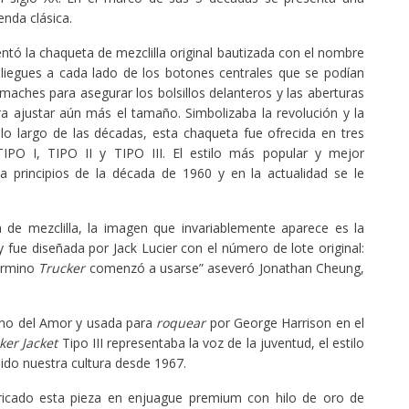
enda clásica.
entó la chaqueta de mezclilla original bautizada con el nombre
 pliegues a cada lado de los botones centrales que se podían
emaches para asegurar los bolsillos delanteros y las aberturas
 ajustar aún más el tamaño. Simbolizaba la revolución y la
 lo largo de las décadas, esta chaqueta fue ofrecida en tres
TIPO I, TIPO II y TIPO III. El estilo más popular y mejor
 a principios de la década de 1960 y en la actualidad se le
de mezclilla, la imagen que invariablemente aparece es la
a y fue diseñada por Jack Lucier con el número de lote original:
término
Trucker
comenzó a usarse” aseveró Jonathan Cheung,
ano del Amor y usada para
roquear
por George Harrison en el
ker Jacket
Tipo III representaba la voz de la juventud, el estilo
ido nuestra cultura desde 1967.
bricado esta pieza en enjuague premium con hilo de oro de