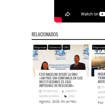
RELACIONADOS
Empresas
Gobierno
ONG
Empresa
INQU
EZIO ANGELINI DESDE LA ONU:
TRAN
«UN PAÍS SIN CONFIANZA EN SUS
ADVE
INSTITUCIONES ES CASI
IMPOSIBLE DE RESCATAR»
31
03/08/2026
ALBERTO
MARÍ
MARÍN MORÁN
ONU
BEKE
Agosto, 2026. En un hito
Por: