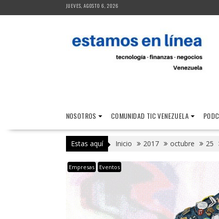
Saltar
JUEVES, AGOSTO 6, 2026
al
contenido
NOSOTROS
COMUNIDAD TIC VENEZUELA
PODC
Estas aquí
Inicio
2017
octubre
25
Empresas
Eventos