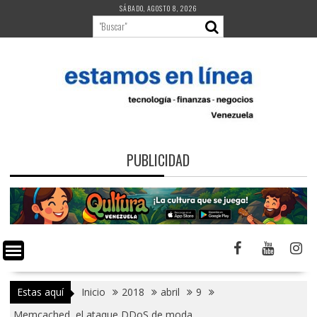
Saltar
SÁBADO, AGOSTO 8, 2026
al
contenido
PUBLICIDAD
Estas aquí
Inicio
2018
abril
9
Memcached, el ataque DDoS de moda