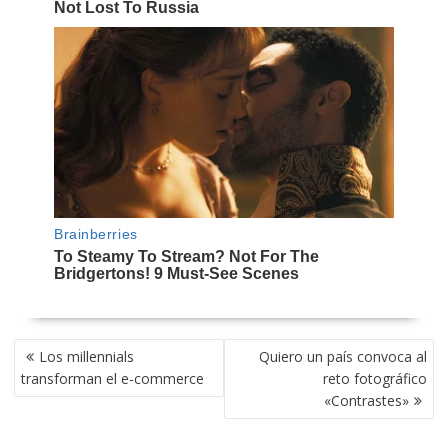
NAVEGACIÓN
Los millennials
Quiero un país convoca al
DE
transforman el e-commerce
reto fotográfico
ENTRADAS
«Contrastes»