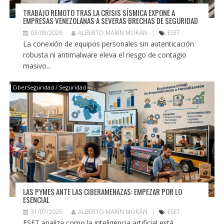
TRABAJO REMOTO TRAS LA CRISIS SÍSMICA EXPONE A
EMPRESAS VENEZOLANAS A SEVERAS BRECHAS DE SEGURIDAD
03/08/2026
ALBERTO MARÍN MORÁN
ESET
La conexión de equipos personales sin autenticación
robusta ni antimalware eleva el riesgo de contagio
masivo...
CiberSeguridad / Seguridad
LAS PYMES ANTE LAS CIBERAMENAZAS: EMPEZAR POR LO
ESENCIAL
31/07/2026
ALBERTO MARÍN MORÁN
ESET
ESET analiza como la inteligencia artificial está