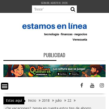
Saltar
SÁBADO, AGOSTO 8, 2026
al
contenido
PUBLICIDAD
Estas aquí
Inicio
2018
julio
22
¿De vacaciones?, tenga en cuenta estos tips de ahorro